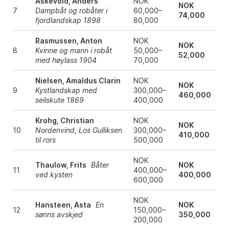
Askevold, Anders
NOK
NOK
7
Dampbåt og robåter i
60,000–
74,000
fjordlandskap 1898
80,000
Rasmussen, Anton
NOK
NOK
8
Kvinne og mann i robåt
50,000–
52,000
med høylass 1904
70,000
Nielsen, Amaldus Clarin
NOK
NOK
9
Kystlandskap med
300,000–
460,000
seilskute 1869
400,000
Krohg, Christian
NOK
NOK
10
Nordenvind, Los Gulliksen
300,000–
410,000
til rors
500,000
NOK
Thaulow, Frits
Båter
NOK
11
400,000–
ved kysten
400,000
600,000
NOK
Hansteen, Asta
En
NOK
12
150,000–
sønns avskjed
350,000
200,000