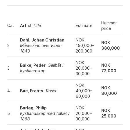
Hammer
Cat
Artist
Title
Estimate
price
Dahl, Johan Christian
NOK
NOK
2
Måneskinn over Elben
150,000–
380,000
1843
200,000
NOK
Balke, Peder
Seilbåt i
NOK
3
20,000–
kystlandskap
72,000
30,000
NOK
NOK
4
Bøe, Frants
Roser
40,000–
30,000
60,000
Barlag, Philip
NOK
NOK
5
Kystlandskap med folkeliv
20,000–
25,000
1868
30,000