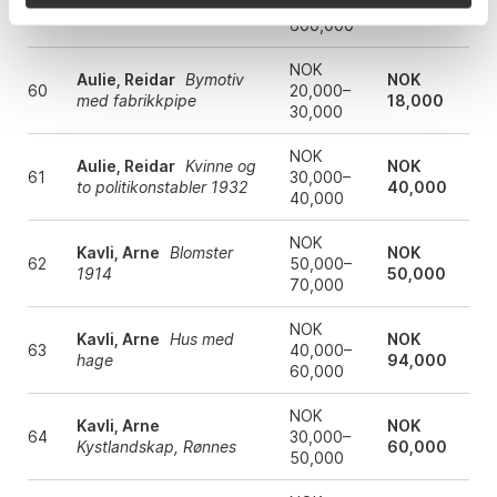
59
Fjell, Kai
Kvinne i interiør
400,000–
740,000
600,000
NOK
Aulie, Reidar
Bymotiv
NOK
60
20,000–
med fabrikkpipe
18,000
30,000
NOK
Aulie, Reidar
Kvinne og
NOK
61
30,000–
to politikonstabler 1932
40,000
40,000
NOK
Kavli, Arne
Blomster
NOK
62
50,000–
1914
50,000
70,000
NOK
Kavli, Arne
Hus med
NOK
63
40,000–
hage
94,000
60,000
NOK
Kavli, Arne
NOK
64
30,000–
Kystlandskap, Rønnes
60,000
50,000