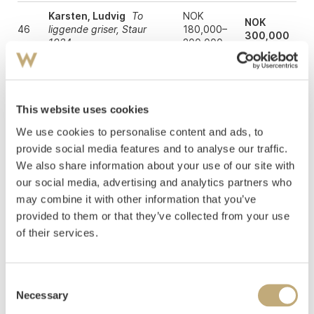
Karsten, Ludvig
To
NOK
NOK
46
liggende griser, Staur
180,000–
300,000
1924
200,000
NOK
Erichsen, Thorvald
NOK
47
40,000–
Elvelandskap 1927
38,000
60,000
This website uses cookies
NOK
We use cookies to personalise content and ads, to
Midelfart, Willi
Sittende
NOK
49
30,000–
mann i kystlandskap
30,000
provide social media features and to analyse our traffic.
40,000
We also share information about your use of our site with
NOK
our social media, advertising and analytics partners who
Storstein, Aage
NOK
50
40,000–
may combine it with other information that you’ve
Kystlandskap
48,000
60,000
provided to them or that they’ve collected from your use
of their services.
NOK
Sørensen, Henrik
Hus
NOK
51
30,000–
og have 1918
56,000
40,000
Consent
NOK
Necessary
Holbø, Kristen
NOK
Selection
52
20,000–
Vetlevatnet, Gausdal 1922
14,000