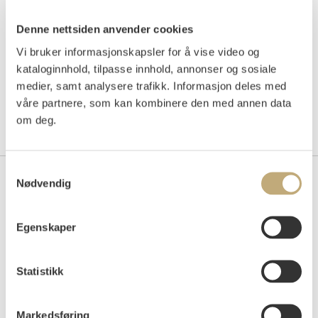
Denne nettsiden anvender cookies
Vi bruker informasjonskapsler for å vise video og
kataloginnhold, tilpasse innhold, annonser og sosiale
medier, samt analysere trafikk. Informasjon deles med
våre partnere, som kan kombinere den med annen data
om deg.
Samtykkevalg
Nødvendig
Kontakt oss
Grev Wedels Plass Auksjoner AS
Egenskaper
Bankplassen 1A
0151 Oslo
Statistikk
Telefon: 22 86 21 86
E-post:
post@gwpa.no
Markedsføring