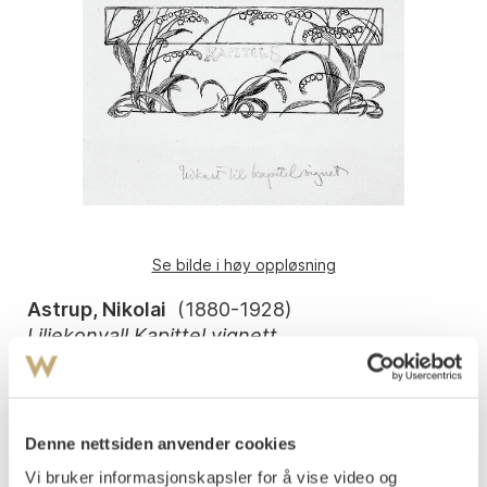
Se bilde i høy oppløsning
Astrup, Nikolai
(
1880-1928
)
Liljekonvall Kapittel vignett
Blyant og penn på tynt gulhvitt papir
10,5x14
Usignert
Denne nettsiden anvender cookies
Påtegnet med blyant av kunstneren midt på: Kapitel 8
Vi bruker informasjonskapsler for å vise video og
Påtegnet med blyant antagelig av kunstneren, nede på