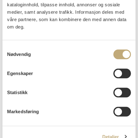
kataloginnhold, tilpasse innhold, annonser og sosiale
arket: Udkast til kapitelvignet
Påtegnet på verso: "Kari".
medier, samt analysere trafikk. Informasjon deles med
våre partnere, som kan kombinere den med annen data
PROVENIENS
:
om deg.
Kunstnerens familie.
Vurdering
NOK 5 000
USD 600
EUR 500
Samtykkevalg
Nødvendig
Auksjonert
torsdag 8. juni 2017 kl 18:00
Egenskaper
Usolgt
Statistikk
Markedsføring
Detaljer