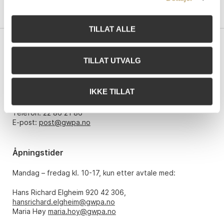
TILLAT ALLE
Kontakt oss
TILLAT UTVALG
Grev Wedels Plass Auksjoner AS
Bankplassen 1A
IKKE TILLAT
0151 Oslo
Telefon: 22 86 21 86
E-post:
post@gwpa.no
Åpningstider
Mandag – fredag kl. 10-17, kun etter avtale med:
Hans Richard Elgheim 920 42 306,
hansrichard.elgheim@gwpa.no
Maria Høy
maria.hoy@gwpa.no