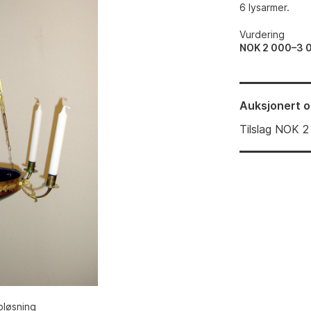
6 lysarmer.
Vurdering
NOK 2 000–3 
Auksjonert
o
Tilslag
NOK
2
pløsning