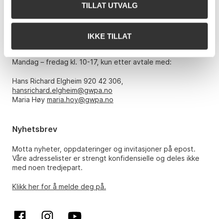
Telefon: 22 86 21 86
TILLAT UTVALG
E-post:
post@gwpa.no
IKKE TILLAT
Åpningstider
Mandag – fredag kl. 10-17, kun etter avtale med:
Hans Richard Elgheim 920 42 306,
hansrichard.elgheim@gwpa.no
Maria Høy
maria.hoy@gwpa.no
Nyhetsbrev
Motta nyheter, oppdateringer og invitasjoner på epost.
Våre adresselister er strengt konfidensielle og deles ikke
med noen tredjepart.
Klikk her for å melde deg på.