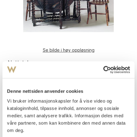
Se bilde i høy oppløsning
Nattstake
Messing
Diam.: 17,5 cm.
Barokk.
Denne nettsiden anvender cookies
1700-tallet. Drevet og gravert arbeid.
Vi bruker informasjonskapsler for å vise video og
kataloginnhold, tilpasse innhold, annonser og sosiale
Vurdering
medier, samt analysere trafikk. Informasjon deles med
NOK 2 000–3 000
våre partnere, som kan kombinere den med annen data
om deg.