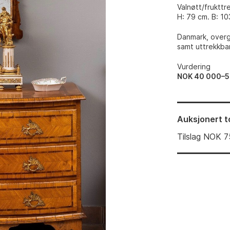
Valnøtt/frukttr
H: 79 cm. B: 10
Danmark, overg
samt uttrekkba
Vurdering
NOK 40 000–5
Auksjonert
t
Tilslag
NOK
7