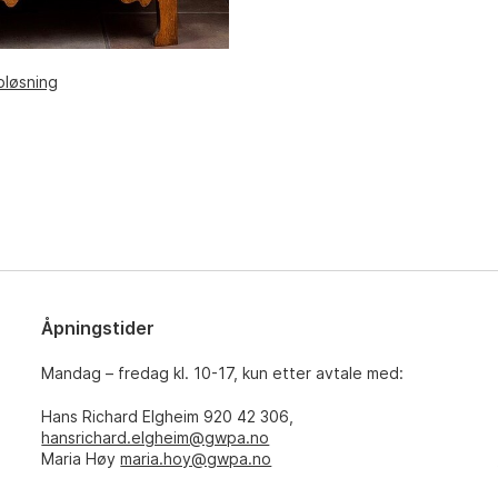
pløsning
Åpningstider
Mandag – fredag kl. 10-17, kun etter avtale med:
Hans Richard Elgheim 920 42 306,
hansrichard.elgheim@gwpa.no
Maria Høy
maria.hoy@gwpa.no