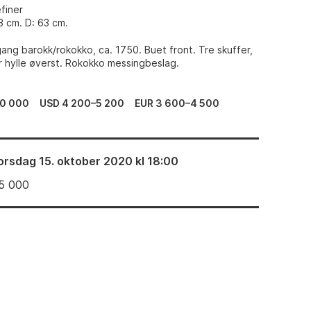
efiner
3 cm. D: 63 cm.
ang barokk/rokokko, ca. 1750. Buet front. Tre skuffer,
r hylle øverst. Rokokko messingbeslag.
0 000
USD 4 200–5 200
EUR 3 600–4 500
orsdag 15. oktober 2020 kl 18:00
5 000