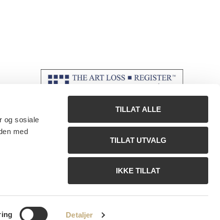
TILLAT ALLE
r og sosiale
 den med
TILLAT UTVALG
IKKE TILLAT
ring
Detaljer