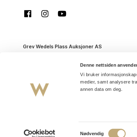
Grev Wedels Plass Auksjoner AS
© All rights reserved. Design and code by
Anyone
Denne nettsiden anvende
Vi bruker informasjonskaps
medier, samt analysere tr
annen data om deg.
Samtykkevalg
Nødvendig