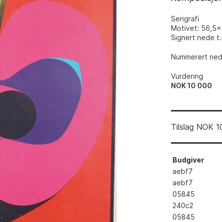
Serigrafi
Motivet: 56,5
Signert nede t.
Nummerert nede
Vurdering
NOK 10 000
Tilslag
NOK
1
Budgiver
aebf7
aebf7
05845
240c2
05845