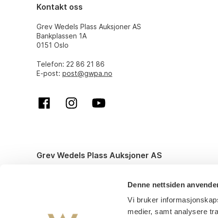
Kontakt oss
Grev Wedels Plass Auksjoner AS
Bankplassen 1A
0151 Oslo
Telefon: 22 86 21 86
E-post:
post@gwpa.no
Grev Wedels Plass Auksjoner AS
© All rights reserved. Design and code by
Anyone
Denne nettsiden anvende
Vi bruker informasjonskaps
medier, samt analysere tr