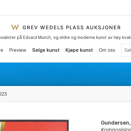
sialister på Edvard Munch, og eldre og moderne kunst av høy kvali
re
Preview
Selge kunst
Kjøpe kunst
Om oss
023
Gundersen,
Komposisjo