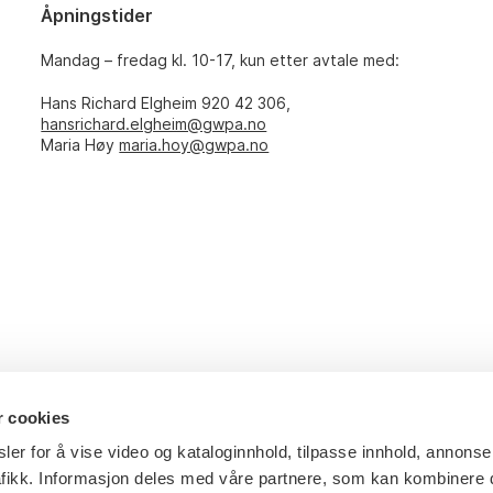
Åpningstider
Mandag – fredag kl. 10-17, kun etter avtale med:
Hans Richard Elgheim 920 42 306,
hansrichard.elgheim@gwpa.no
Maria Høy
maria.hoy@gwpa.no
r cookies
ler for å vise video og kataloginnhold, tilpasse innhold, annonse
afikk. Informasjon deles med våre partnere, som kan kombinere