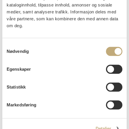
kataloginnhold, tilpasse innhold, annonser og sosiale
Uinnrammet
medier, samt analysere trafikk. Informasjon deles med
Vurdering
våre partnere, som kan kombinere den med annen data
NOK 5 000–7 000
om deg.
Samtykkevalg
Tilslag
NOK
4 200
Nødvendig
Budgiver
Tidspunkt
Beløp
Egenskaper
4228c
06.12.2023 13:11:02
NOK
4 000
a0680
06.12.2023 18:29:00
NOK
4 200
Statistikk
Markedsføring
Detaljer