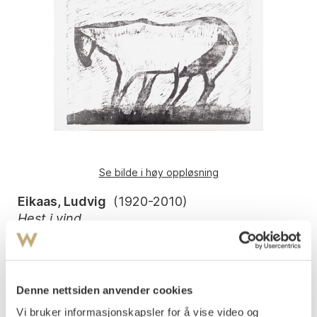
Se bilde i høy oppløsning
Eikaas, Ludvig
(
1920-2010
)
Hest i vind
Tresnitt
Arket: 54,5x78 Motivet:47,5x67,5
Signert nede t.h.: L. Eikaas
Denne nettsiden anvender cookies
Nummerert nede t.v.: 34/40
Vi bruker informasjonskapsler for å vise video og