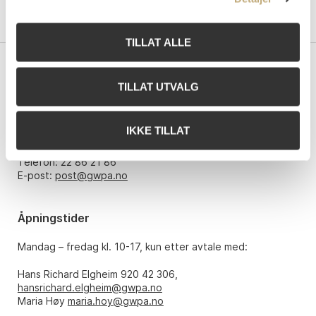
TILLAT ALLE
Kontakt oss
TILLAT UTVALG
Grev Wedels Plass Auksjoner AS
Bankplassen 1A
IKKE TILLAT
0151 Oslo
Telefon: 22 86 21 86
E-post:
post@gwpa.no
Åpningstider
Mandag – fredag kl. 10-17, kun etter avtale med:
Hans Richard Elgheim 920 42 306,
hansrichard.elgheim@gwpa.no
Maria Høy
maria.hoy@gwpa.no