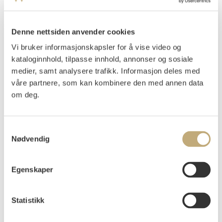
Johannessen, Jens
(
1934-
)
Denne nettsiden anvender cookies
Sommerfugl
Vi bruker informasjonskapsler for å vise video og
kataloginnhold, tilpasse innhold, annonser og sosiale
Litografi
medier, samt analysere trafikk. Informasjon deles med
Motivet:56x41
våre partnere, som kan kombinere den med annen data
Signert nede t.h.: Jens Johannessen
om deg.
Nummerert nede t.v.: 12/16
Jens Johanessen Grafikk, kat.nr. 286
Samtykkevalg
Nødvendig
Vurdering
NOK 5 000–7 000
Egenskaper
Tilslag
NOK
2 500
Statistikk