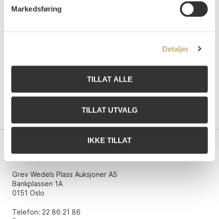
Budgiver
Tidspunkt
Beløp
Markedsføring
436dc
10.12.2023 11:26:22
NOK
2 500
Detaljer
TILLAT ALLE
TILLAT UTVALG
IKKE TILLAT
Kontakt oss
Grev Wedels Plass Auksjoner AS
Bankplassen 1A
0151 Oslo
Telefon: 22 86 21 86