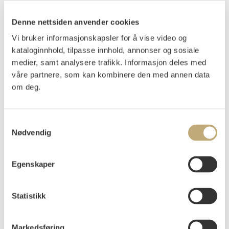
Rian, Johs.
(
1891-1981
)
Denne nettsiden anvender cookies
Fra Telemark
Vi bruker informasjonskapsler for å vise video og
Tresnitt
kataloginnhold, tilpasse innhold, annonser og sosiale
Motivet: 35x38
medier, samt analysere trafikk. Informasjon deles med
Signert nede t.v.: J Rian
våre partnere, som kan kombinere den med annen data
Nummerert nede t.v.: 2 tr
om deg.
Påtegnet på baksiden av arket: Fra Telemark
Samtykkevalg
Vurdering
Nødvendig
NOK 3 000–5 000
Egenskaper
Tilslag
NOK
2 500
Statistikk
Budgiver
Tidspunkt
Beløp
e76a4
05.12.2023 12:37:45
NOK
2 500
Markedsføring