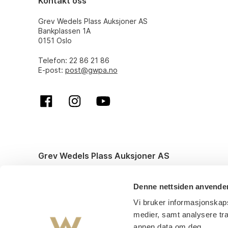
Kontakt oss
Grev Wedels Plass Auksjoner AS
Bankplassen 1A
0151 Oslo
Telefon: 22 86 21 86
E-post:
post@gwpa.no
Grev Wedels Plass Auksjoner AS
© All rights reserved. Design and code by
Anyone
Denne nettsiden anvende
Vi bruker informasjonskaps
medier, samt analysere tr
annen data om deg.