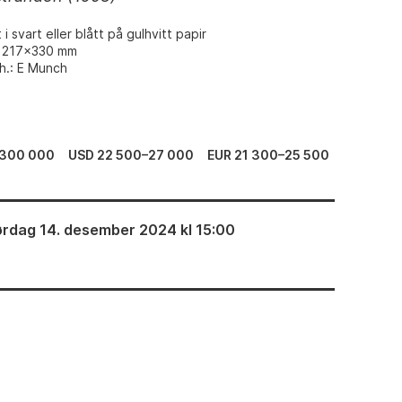
 i svart eller blått på gulhvitt papir
: 217x330 mm
.h.: E Munch
–300 000
USD 22 500–27 000
EUR 21 300–25 500
ørdag 14. desember 2024 kl 15:00