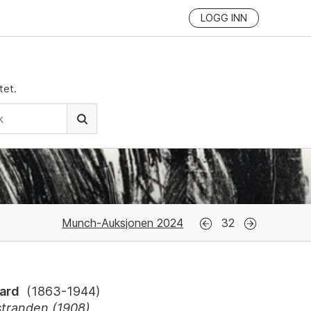
LOGG INN
tet.
Munch-Auksjonen 2024
32
ard
(
1863-1944
)
stranden (1908)