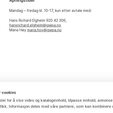
Åpningstider
Mandag – fredag kl. 10-17, kun etter avtale med:
Hans Richard Elgheim 920 42 306,
hansrichard.elgheim@gwpa.no
Maria Høy
maria.hoy@gwpa.no
r cookies
ler for å vise video og kataloginnhold, tilpasse innhold, annonse
afikk. Informasjon deles med våre partnere, som kan kombinere