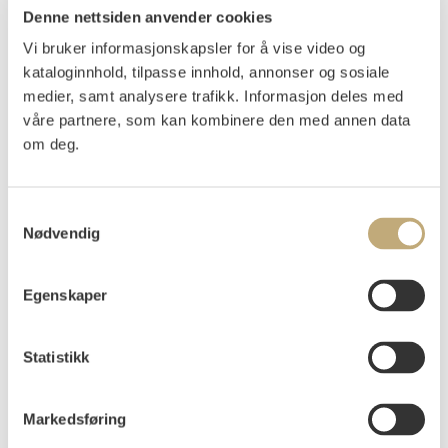
Munch, Edvard
(
1863-1944
)
Denne nettsiden anvender cookies
Ekstase (1916)
Vi bruker informasjonskapsler for å vise video og
kataloginnhold, tilpasse innhold, annonser og sosiale
Radering trykket i grønnsvart på beige papir
Arket: 321x451 mm, Motivet: 132x172 mm
medier, samt analysere trafikk. Informasjon deles med
Usignert
våre partnere, som kan kombinere den med annen data
om deg.
Nummerert med stempel i margen nede t.h.: 21
Woll 556 b)
Samtykkevalg
Vurdering
Nødvendig
NOK 50 000–60 000
USD 4 500–5 400
EUR 4 300–5 100
Egenskaper
Auksjonert
lørdag 14. desember 2024 kl 15:00
Statistikk
Usolgt
Markedsføring