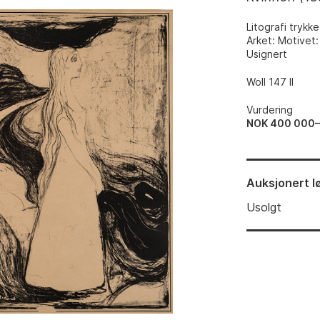
Litografi trykke
Arket: Motive
Usignert
Woll 147 II
Vurdering
NOK 400 000
Auksjonert
l
Usolgt