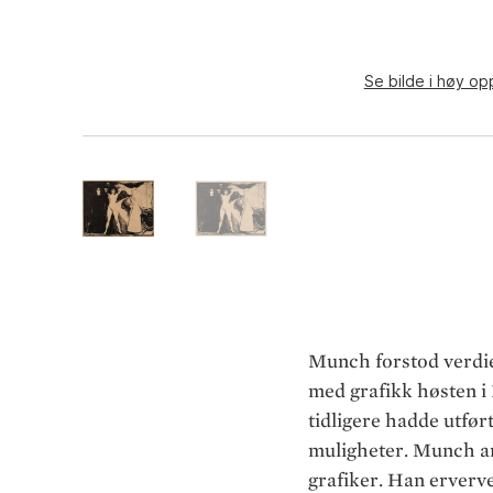
Se bilde i høy op
Munch forstod verdien
med grafikk høsten i 
tidligere hadde utfør
muligheter. Munch an
grafiker. Han erverve