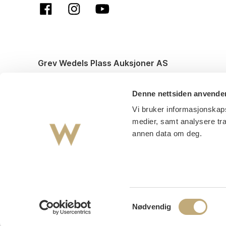
Grev Wedels Plass Auksjoner AS
© All rights reserved. Design and code by
Anyone
Denne nettsiden anvende
Vi bruker informasjonskaps
medier, samt analysere tr
annen data om deg.
Samtykkevalg
Nødvendig