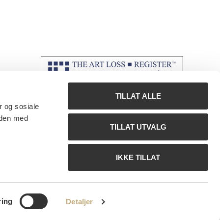
TILLAT ALLE
r og sosiale
 den med
TILLAT UTVALG
IKKE TILLAT
ring
Detaljer