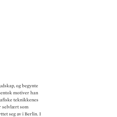
Se bilde i høy oppløsning
budskap, og begynte
gjentok motiver han
rafiske teknikkenes
r selvlært som
et seg av i Berlin. I