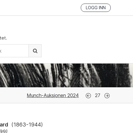
LOGG INN
tet.
Munch-Auksjonen 2024
27
ard
(
1863-1944
)
99)