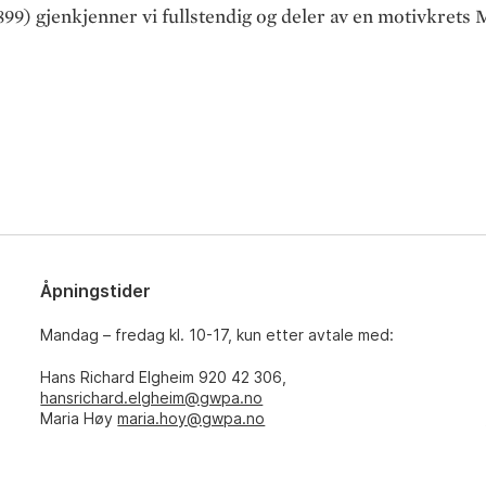
899) gjenkjenner vi fullstendig og deler av en motivkrets
Åpningstider
Mandag – fredag kl. 10-17, kun etter avtale med:
Hans Richard Elgheim 920 42 306,
hansrichard.elgheim@gwpa.no
Maria Høy
maria.hoy@gwpa.no