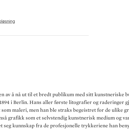
pløsning
 av å nå ut til et bredt publikum med sitt kunstneriske 
1894 i Berlin. Hans aller første litografier og raderinger 
t som maleri, men han ble straks begeistret for de ulike g
så grafikk som et selvstendig kunstnerisk medium og va
t seg kunnskap fra de profesjonelle trykkeriene han benytt