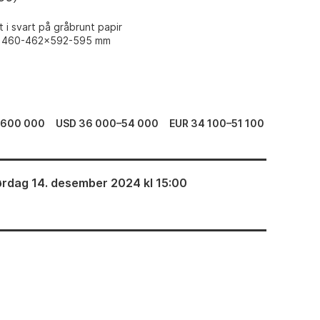
t i svart på gråbrunt papir
t: 460-462x592-595 mm
–600 000
USD 36 000–54 000
EUR 34 100–51 100
ørdag 14. desember 2024 kl 15:00