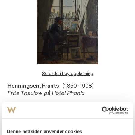
Se bilde i høy oppløsning
Henningsen, Frants
(
1850-1908
)
Frits Thaulow på Hotel Phonix
Olje på plate
37,5x28
Signert nede t.v.: Frants Henningsen
Påtegnet nede på midten: Frits Thaulow Hotel Phonix
Denne nettsiden anvender cookies
Datert nede t.v.: 20- March 1873