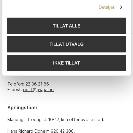
Detaljer
TILLAT ALLE
TILLAT UTVALG
Kontakt oss
Grev Wedels Plass Auksjoner AS
IKKE TILLAT
Bankplassen 1A
0151 Oslo
Telefon: 22 86 21 86
E-post:
post@gwpa.no
Åpningstider
Mandag – fredag kl. 10-17, kun etter avtale med:
Hans Richard Elgheim 920 42 306,