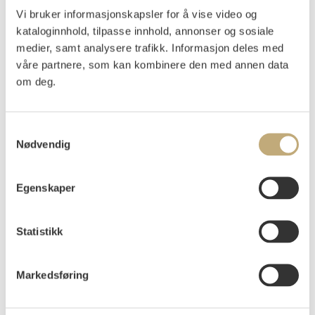
Vi bruker informasjonskapsler for å vise video og
Påtegnet på baksiden av platen: "Frits Thaulow malet av
kataloginnhold, tilpasse innhold, annonser og sosiale
Frants Henningsen på Hotell Phönix i Köbenhavn år 1873.
medier, samt analysere trafikk. Informasjon deles med
Frits bodde der på Rum Nr. 101. Når han var ute skrev han
våre partnere, som kan kombinere den med annen data
en lapp på døren at "101 er ute"."
om deg.
Vurdering
NOK 30 000–40 000
Samtykkevalg
Nødvendig
Tilslag
NOK
27 000
Egenskaper
Budgiver
Tidspunkt
Beløp
203d6
05.12.2024 18:49:54
NOK
27 000
Statistikk
Markedsføring