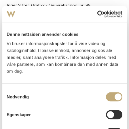
Inger Sitter, Grafikk - Oeuvrekatalog, nr. 98.
Uinnrammet.
Vurdering
NOK 4 000–6 000
Denne nettsiden anvender cookies
Vi bruker informasjonskapsler for å vise video og
kataloginnhold, tilpasse innhold, annonser og sosiale
Tilslag
NOK
6 000
medier, samt analysere trafikk. Informasjon deles med
våre partnere, som kan kombinere den med annen data
om deg.
Budgiver
Tidspunkt
Beløp
7a21e
15.06.2025 17:56:13
NOK
3 000
e439d
16.06.2025 09:45:07
NOK
3 200
Samtykkevalg
7a21e
16.06.2025 15:31:30
NOK
3 400
Nødvendig
e439d
16.06.2025 15:47:54
NOK
3 600
7a21e
16.06.2025 15:49:46
NOK
3 800
Egenskaper
e439d
16.06.2025 15:47:54
NOK
4 000
7a21e
16.06.2025 16:08:42
NOK
4 200