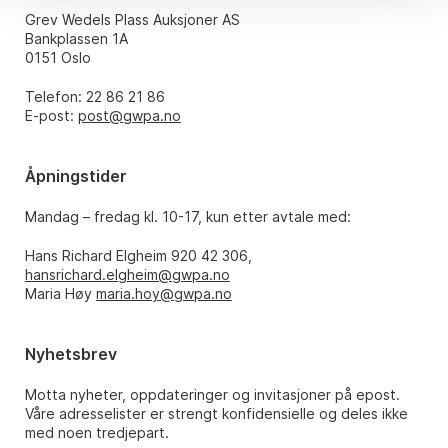
Grev Wedels Plass Auksjoner AS
Bankplassen 1A
0151 Oslo
Telefon: 22 86 21 86
E-post:
post@gwpa.no
Åpningstider
Mandag – fredag kl. 10-17, kun etter avtale med:
Hans Richard Elgheim 920 42 306,
hansrichard.elgheim@gwpa.no
Maria Høy
maria.hoy@gwpa.no
Nyhetsbrev
Motta nyheter, oppdateringer og invitasjoner på epost.
Våre adresselister er strengt konfidensielle og deles ikke
med noen tredjepart.