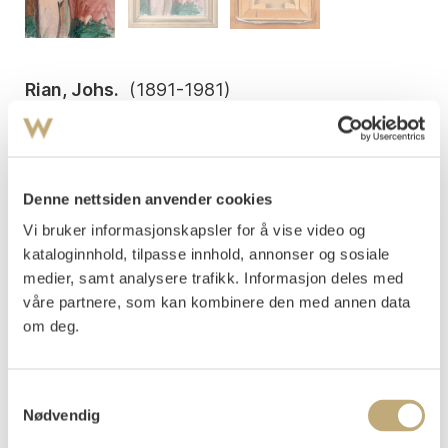
Rian, Johs.
(
1891-1981
)
Kvinneakt
Olje på lerret
43x27
Signert nede t.h.: J Rian
Denne nettsiden anvender cookies
Vi bruker informasjonskapsler for å vise video og
Vurdering
NOK 20 000–30 000
kataloginnhold, tilpasse innhold, annonser og sosiale
medier, samt analysere trafikk. Informasjon deles med
våre partnere, som kan kombinere den med annen data
om deg.
Tilslag
NOK
33 000
Samtykkevalg
Budgiver
Tidspunkt
Beløp
Nødvendig
e0356
13.06.2025 20:40:41
NOK
18 000
f1219
15.06.2025 14:14:15
NOK
18 500