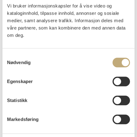
Kjær, Anders
(
1940-
)
Vi bruker informasjonskapsler for å vise video og
Isen går 1987
kataloginnhold, tilpasse innhold, annonser og sosiale
medier, samt analysere trafikk. Informasjon deles med
Olje på lerret
105x145
våre partnere, som kan kombinere den med annen data
Signert nede t.h.: Kjær
om deg.
Signert, påtegnet med tittel, datert og stedsbestemt på
baksiden, på blindrammen: "Isen går" Anders Kjær 1987
Samtykkevalg
(Buvannet, Vidalen)
Nødvendig
Vurdering
NOK 40 000–60 000
Egenskaper
Usolgt
Statistikk
Markedsføring