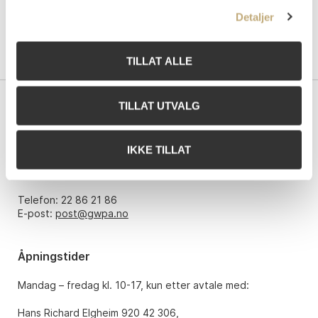
Detaljer
TILLAT ALLE
TILLAT UTVALG
Kontakt oss
Grev Wedels Plass Auksjoner AS
IKKE TILLAT
Bankplassen 1A
0151 Oslo
Telefon: 22 86 21 86
E-post:
post@gwpa.no
Åpningstider
Mandag – fredag kl. 10-17, kun etter avtale med:
Hans Richard Elgheim 920 42 306,