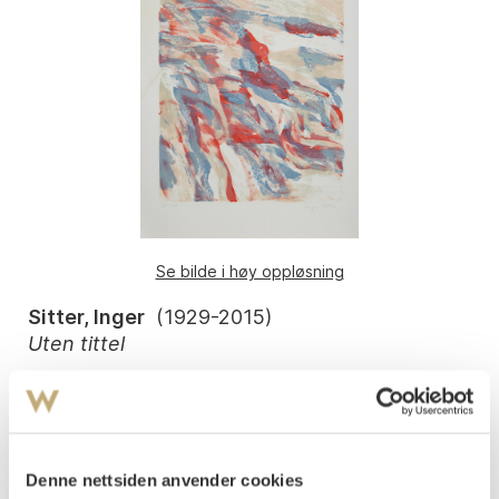
Se bilde i høy oppløsning
Sitter, Inger
(
1929-2015
)
Uten tittel
Litografi
Lysmål: 44x61, Motivet: 47,5x37
Signert nede t.h.: Inger Sitter
Påtegnet nede t.v.: XI-XX
Denne nettsiden anvender cookies