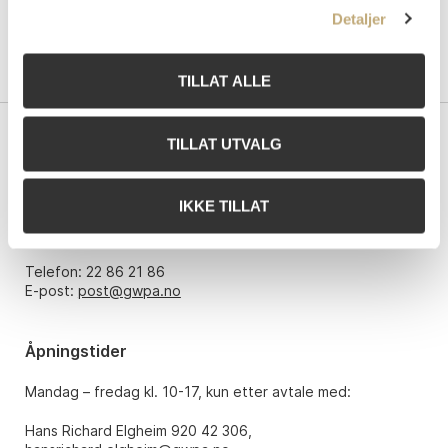
Detaljer
TILLAT ALLE
TILLAT UTVALG
Kontakt oss
Grev Wedels Plass Auksjoner AS
IKKE TILLAT
Bankplassen 1A
0151 Oslo
Telefon: 22 86 21 86
E-post:
post@gwpa.no
Åpningstider
Mandag – fredag kl. 10-17, kun etter avtale med:
Hans Richard Elgheim 920 42 306,