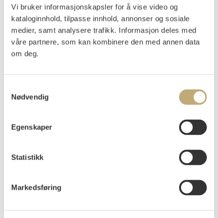
Vi bruker informasjonskapsler for å vise video og
Selges uinnrammet.
Vannskjold i øvre venstre hjørne.
kataloginnhold, tilpasse innhold, annonser og sosiale
medier, samt analysere trafikk. Informasjon deles med
Vurdering
våre partnere, som kan kombinere den med annen data
NOK 3 000–5 000
om deg.
Tilslag
NOK
2 400
Samtykkevalg
Nødvendig
Budgiver
Tidspunkt
Beløp
Egenskaper
ba4d1
30.11.2025 20:31:05
NOK
2 000
7da09
02.12.2025 15:25:28
NOK
2 200
b4a5d
02.12.2025 17:13:34
NOK
2 400
Statistikk
Markedsføring