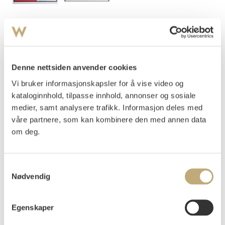
Gundersen, Gunnar S.
(
1921-1983
)
Komposisjon
Serigrafi
Denne nettsiden anvender cookies
Motivet: 57,5x43,5
Signert nede t.h.: Gunnar S.
Vi bruker informasjonskapsler for å vise video og
kataloginnhold, tilpasse innhold, annonser og sosiale
Nummerert nede t.v.: 15/250
medier, samt analysere trafikk. Informasjon deles med
våre partnere, som kan kombinere den med annen data
Vurdering
NOK 15 000–20 000
om deg.
Samtykkevalg
Tilslag
NOK
17 500
Nødvendig
Budgiver
Tidspunkt
Beløp
Egenskaper
e33f4
21.11.2025 18:33:01
NOK
12 000