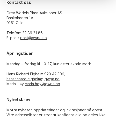
Kontakt oss
Grev Wedels Plass Auksjoner AS
Bankplassen 1A
0151 Oslo
Telefon: 22 86 21 86
E-post:
post@gwpa.no
Åpningstider
Mandag – fredag kl. 10-17, kun etter avtale med:
Hans Richard Elgheim 920 42 306,
hansrichard.elgheim@gwpa.no
Maria Høy
maria.hoy@gwpa.no
Nyhetsbrev
Motta nyheter, oppdateringer og invitasjoner på epost.
Våre adresselister er strengt konfidensielle og deles ikke