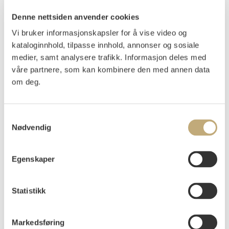
Fjell, Kai
(
1907-1989
)
Denne nettsiden anvender cookies
Veer 1950
Vi bruker informasjonskapsler for å vise video og
Olje på lerret
kataloginnhold, tilpasse innhold, annonser og sosiale
112x120
medier, samt analysere trafikk. Informasjon deles med
Signert og datert nede t.h.: Kai Fjell -50
våre partnere, som kan kombinere den med annen data
om deg.
Påtegnet med tittel på baksiden, på blindrammen: "-Veer-"
UTSTILT
:
Blaafarveværket 1982, "Kai Fjell 75 år - En
Samtykkevalg
jubileumsutstilling" 22. mai - 1. oktober 1982, kat.nr. 33
Nødvendig
Vurdering
NOK 300 000–400 000
Egenskaper
Statistikk
Auksjonert
mandag 24. november 2025 kl 18:00
Tilslag
NOK
270 000
Markedsføring