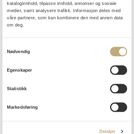
kataloginnhold, tilpasse innhold, annonser og sosiale
Dahl, Johan Christian
(
1788-1857
)
medier, samt analysere trafikk. Informasjon deles med
Furuskog med hytte 1828
våre partnere, som kan kombinere den med annen data
Radering
om deg.
Arket: 16,5x21,5 Motivet: 13x18
Signert og datert i platen nede t.h.: Dahl. 1828.
Samtykkevalg
Vurdering
Nødvendig
NOK 10 000
Egenskaper
Usolgt
Statistikk
Markedsføring
Detaljer