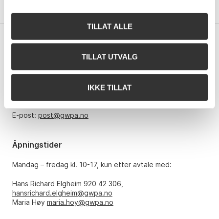
TILLAT ALLE
Kontakt oss
TILLAT UTVALG
Grev Wedels Plass Auksjoner AS
Bankplassen 1A
0151 Oslo
IKKE TILLAT
Telefon: 22 86 21 86
E-post:
post@gwpa.no
Åpningstider
Mandag – fredag kl. 10-17, kun etter avtale med:
Hans Richard Elgheim 920 42 306,
hansrichard.elgheim@gwpa.no
Maria Høy
maria.hoy@gwpa.no