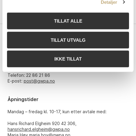
Detaljer
TILLAT ALLE
Kontakt oss
TILLAT UTVALG
Grev Wedels Plass Auksjoner AS
Bankplassen 1A
IKKE TILLAT
0151 Oslo
Telefon: 22 86 21 86
E-post:
post@gwpa.no
Åpningstider
Mandag – fredag kl. 10-17, kun etter avtale med:
Hans Richard Elgheim 920 42 306,
hansrichard.elgheim@gwpa.no
Maria Høy
maria.hoy@gwpa.no