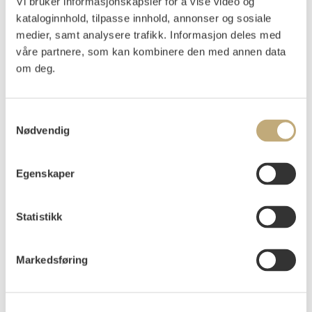
Vi bruker informasjonskapsler for å vise video og
Seilskute ved klipper 1914
kataloginnhold, tilpasse innhold, annonser og sosiale
medier, samt analysere trafikk. Informasjon deles med
Olje på lerret
våre partnere, som kan kombinere den med annen data
65x120
Signert og datert nede t.h.: Lauritz Haaland 1914
om deg.
Vurdering
NOK 60 000–80 000
USD 6 500–8 600
Samtykkevalg
EUR 5 600–7 400
Nødvendig
Egenskaper
Auksjonert
torsdag 4. juni 2026 kl 18:00
Tilslag
NOK
50 000
Statistikk
Markedsføring