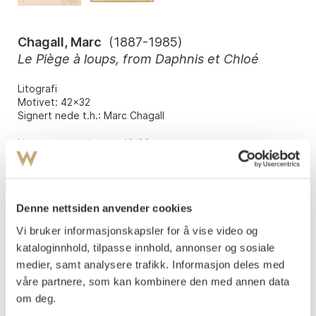
Chagall, Marc
(
1887-1985
)
Le Piège à loups, from Daphnis et Chloé
Litografi
Motivet: 42x32
Signert nede t.h.: Marc Chagall
Nummerert nede t.v.: 49/60
Vurdering
NOK 40 000–60 000
Denne nettsiden anvender cookies
Vi bruker informasjonskapsler for å vise video og
Tilslag
NOK
72 000
kataloginnhold, tilpasse innhold, annonser og sosiale
medier, samt analysere trafikk. Informasjon deles med
våre partnere, som kan kombinere den med annen data
Budgiver
Tidspunkt
Beløp
om deg.
6bb0e
12.06.2026 15:54:33
NOK
35 000