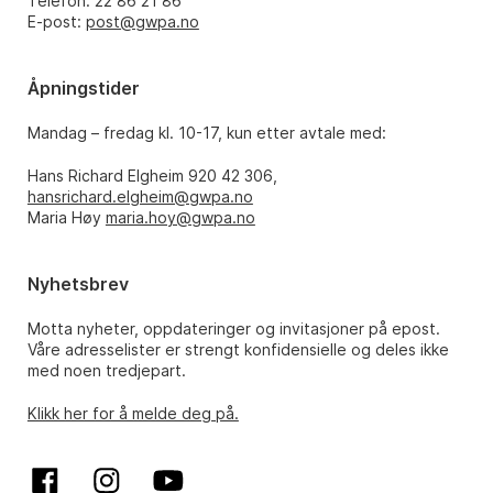
Telefon: 22 86 21 86
E-post:
post@gwpa.no
Åpningstider
Mandag – fredag kl. 10-17, kun etter avtale med:
Hans Richard Elgheim 920 42 306,
hansrichard.elgheim@gwpa.no
Maria Høy
maria.hoy@gwpa.no
Nyhetsbrev
Motta nyheter, oppdateringer og invitasjoner på epost.
Våre adresselister er strengt konfidensielle og deles ikke
med noen tredjepart.
Klikk her for å melde deg på.