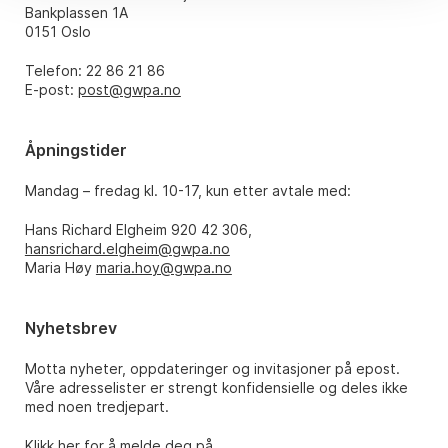
Bankplassen 1A
0151 Oslo
Telefon: 22 86 21 86
E-post:
post@gwpa.no
Åpningstider
Mandag – fredag kl. 10-17, kun etter avtale med:
Hans Richard Elgheim 920 42 306,
hansrichard.elgheim@gwpa.no
Maria Høy
maria.hoy@gwpa.no
Nyhetsbrev
Motta nyheter, oppdateringer og invitasjoner på epost.
Våre adresselister er strengt konfidensielle og deles ikke
med noen tredjepart.
Klikk her for å melde deg på.