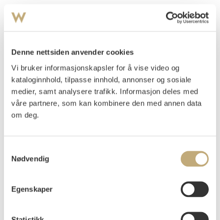
Jensen-Hjell, Karl
(
1862-1888
)
Fra Kråkstad
Olje på plate
Denne nettsiden anvender cookies
30x30
Usignert
Vi bruker informasjonskapsler for å vise video og
kataloginnhold, tilpasse innhold, annonser og sosiale
Påtegnet på baksiden av platen: "Malet av Karl Jensen
medier, samt analysere trafikk. Informasjon deles med
Hjell har vært på utstilling i Oslo. Motiv fra Kraakstad".
våre partnere, som kan kombinere den med annen data
Påtegnet på lapp samme sted: "Tilhører Helga Kahrs".
om deg.
PROVENIENS
:
Helga Kahrs, Karl Jensen-Hjells forlovede
Samtykkevalg
Helga Kahrs' familie
Nødvendig
Vurdering
NOK 30 000–40 000
Egenskaper
Statistikk