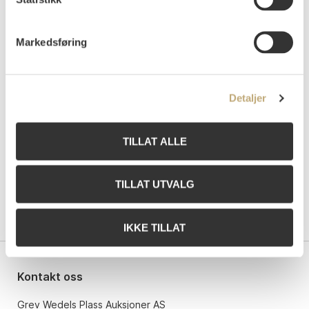
Tilslag
NOK
29 000
Markedsføring
Budgiver
Tidspunkt
Beløp
07088
07.06.2026 06:00:22
NOK
28 000
7dd82
15.06.2026 17:32:20
NOK
29 000
Detaljer
TILLAT ALLE
TILLAT UTVALG
IKKE TILLAT
Kontakt oss
Grev Wedels Plass Auksjoner AS