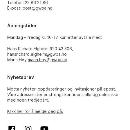
Telefon: 22 86 21 86
E-post:
post@gwpa.no
Åpningstider
Mandag – fredag kl. 10-17, kun etter avtale med:
Hans Richard Elgheim 920 42 306,
hansrichard.elgheim@gwpa.no
Maria Høy
maria.hoy@gwpa.no
Nyhetsbrev
Motta nyheter, oppdateringer og invitasjoner på epost.
Våre adresselister er strengt konfidensielle og deles ikke
med noen tredjepart.
Klikk her for å melde deg på.