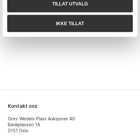
15845
15.06.2026 15:31:45
NOK
13 500
TILLAT UTVALG
3b9df
15.06.2026 15:34:02
NOK
14 000
15845
15.06.2026 15:44:17
NOK
14 500
IKKE TILLAT
Kontakt oss
Grev Wedels Plass Auksjoner AS
Bankplassen 1A
0151 Oslo