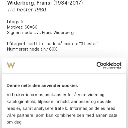
Widerberg, Frans
(
1934-2017
)
Tre hester 1980
Litografi
Motivet: 60x80
Signert nede t.v.: Frans Widerberg
Påtegnet med tittel nede på midten: "3 hester"
Nummerert nede t.h.: 80X
Frans Widerberg Grafikk, kat.nr. 213.
Vurdering
NOK 6 000–8 000
Denne nettsiden anvender cookies
Vi bruker informasjonskapsler for å vise video og
Tilslag
NOK
14 500
kataloginnhold, tilpasse innhold, annonser og sosiale
medier, samt analysere trafikk. Informasjon deles med
våre partnere, som kan kombinere den med annen data
Budgiver
Tidspunkt
Beløp
om deg.
5de3c
12.06.2026 00:24:57
NOK
5 000