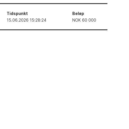
Tidspunkt
Beløp
15.06.2026 15:28:24
NOK
60 000
Se bilde i høy oppløsning