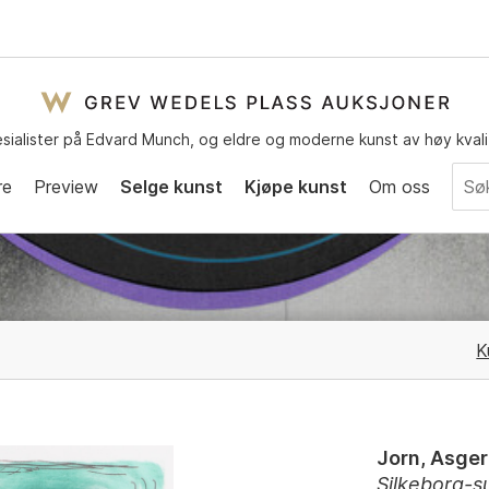
sialister på Edvard Munch, og eldre og moderne kunst av høy kvali
re
Preview
Selge kunst
Kjøpe kunst
Om oss
K
Jorn, Asger
Silkeborg-s