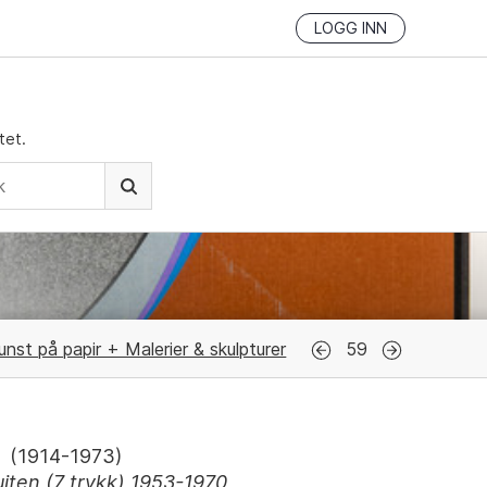
LOGG INN
tet.
unst på papir + Malerier & skulpturer
59
(
1914-1973
)
uiten (7 trykk) 1953-1970