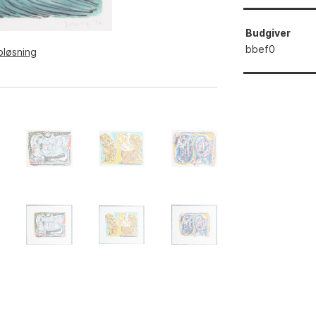
Budgiver
bbef0
pløsning