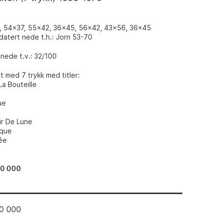
7, 54x37, 55x42, 36x45, 56x42, 43x56, 36x45
 datert nede t.h.: Jorn 53-70
nede t.v.: 32/100
 med 7 trykk med titler:
La Bouteille
ue
ir De Lune
ique
ée
80 000
0 000