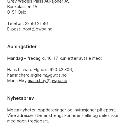
Grev Wedels Plass Auksjoner AS
Bankplassen 1A
0151 Oslo
Telefon: 22 86 21 86
E-post:
post@gwpa.no
Åpningstider
Mandag – fredag kl. 10-17, kun etter avtale med:
Hans Richard Elgheim 920 42 306,
hansrichard.elgheim@gwpa.no
Maria Høy
maria.hoy@gwpa.no
Nyhetsbrev
Motta nyheter, oppdateringer og invitasjoner på epost.
Våre adresselister er strengt konfidensielle og deles ikke
med noen tredjepart.