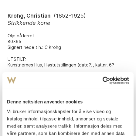
Krohg, Christian
(
1852-1925
)
Strikkende kone
Olje på lerret
80x65
Signert nede t.h.: C Krohg
UTSTILT
:
Kunstnernes Hus, Høstutstillingen (dato?), kat.nr. 6?
Vurdering
NOK 40 000–60 000
Denne nettsiden anvender cookies
Tilslag
NOK
80 000
Vi bruker informasjonskapsler for å vise video og
kataloginnhold, tilpasse innhold, annonser og sosiale
medier, samt analysere trafikk. Informasjon deles med
Budgiver
Tidspunkt
Beløp
våre partnere, som kan kombinere den med annen data
a8025
08.06.2026 18:23:38
NOK
35 000