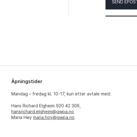
SEND EPOS
Åpningstider
Mandag – fredag kl. 10-17, kun etter avtale med:
Hans Richard Elgheim 920 42 306,
hansrichard.elgheim@gwpa.no
Maria Høy
maria.hoy@gwpa.no