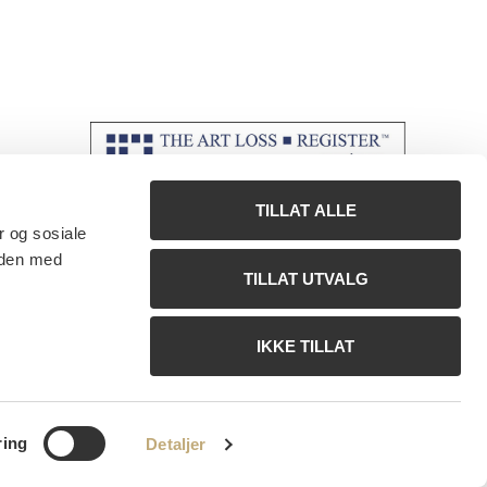
TILLAT ALLE
r og sosiale
 den med
TILLAT UTVALG
IKKE TILLAT
ring
Detaljer