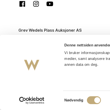
Grev Wedels Plass Auksjoner AS
© All rights reserved. Design and code by
Anyone
Denne nettsiden anvende
Vi bruker informasjonskaps
medier, samt analysere tr
annen data om deg.
Samtykkevalg
Nødvendig