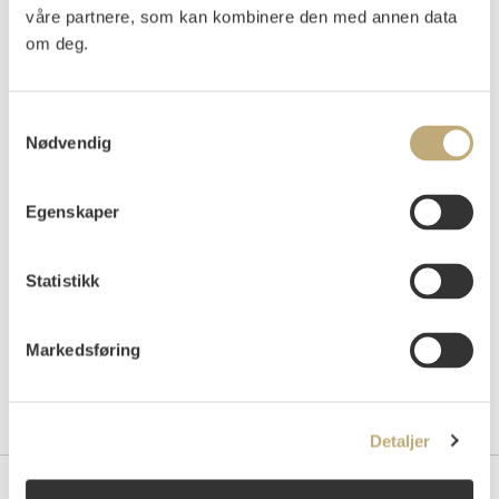
våre partnere, som kan kombinere den med annen data
Vurdering
om deg.
NOK 200 000–250 000
Samtykkevalg
Nødvendig
Auksjonert
mandag 30. november 2015 kl 19:00
Tilslag
NOK
215 000
Egenskaper
Statistikk
Markedsføring
Detaljer