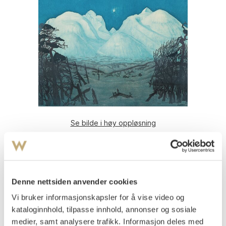
Se bilde i høy oppløsning
Sohlberg, Harald
(
1869-1935
)
Vinternatt i Rondane
Fargelitografi, oppklebet på papp
Denne nettsiden anvender cookies
69,3x76,3
Signert med blyant nede t.h.: Sohlberg.
Vi bruker informasjonskapsler for å vise video og
kataloginnhold, tilpasse innhold, annonser og sosiale
Signert og datert i platen nede t.h.: Sohlberg 1917
medier, samt analysere trafikk. Informasjon deles med
Nummerert nede t.v.: 85