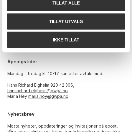
TILLAT ALLE
Kontakt oss
Grev Wedels Plass Auksjoner AS
Bankplassen 1A
TILLAT UTVALG
0151 Oslo
Telefon: 22 86 21 86
IKKE TILLAT
E-post:
post@gwpa.no
Åpningstider
Mandag – fredag kl. 10-17, kun etter avtale med:
Hans Richard Elgheim 920 42 306,
hansrichard.elgheim@gwpa.no
Maria Høy
maria.hoy@gwpa.no
Nyhetsbrev
Motta nyheter, oppdateringer og invitasjoner på epost.
Våre adresselister er strengt konfidensielle og deles ikke