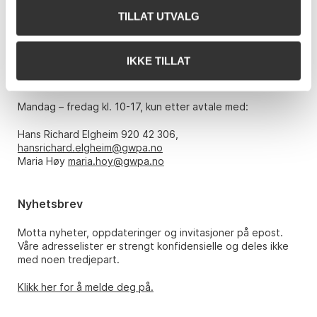
TILLAT UTVALG
Telefon: 22 86 21 86
E-post:
post@gwpa.no
IKKE TILLAT
Åpningstider
Mandag – fredag kl. 10-17, kun etter avtale med:
Hans Richard Elgheim 920 42 306,
hansrichard.elgheim@gwpa.no
Maria Høy
maria.hoy@gwpa.no
Nyhetsbrev
Motta nyheter, oppdateringer og invitasjoner på epost.
Våre adresselister er strengt konfidensielle og deles ikke
med noen tredjepart.
Klikk her for å melde deg på.