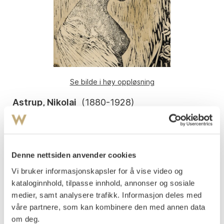
Se bilde i høy oppløsning
Astrup, Nikolai
(
1880-1928
)
Ung pike
Tresnitt
32x29
Signert i platen nede t.v.: NA
Denne nettsiden anvender cookies
Vi bruker informasjonskapsler for å vise video og
Loge, Gjessing og Greve nr. 25. Ca. 1915.
kataloginnhold, tilpasse innhold, annonser og sosiale
Vurdering
medier, samt analysere trafikk. Informasjon deles med
NOK 40 000–60 000
våre partnere, som kan kombinere den med annen data
om deg.