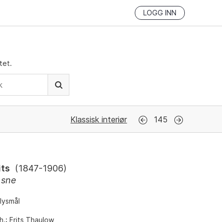
LOGG INN
tet.
Klassisk interiør
145
its
(
1847-1906
)
 sne
lysmål
h.: Frits Thaulow