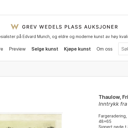
sialister på Edvard Munch, og eldre og moderne kunst av høy kvali
re
Preview
Selge kunst
Kjøpe kunst
Om oss
Thaulow, Fr
Inntrykk fra
Fargeradering, 
48x65
Signert nede t.