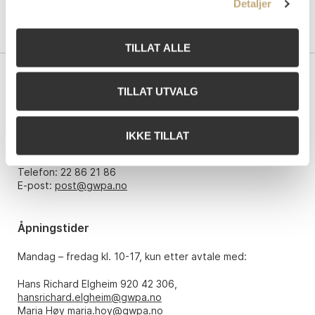
Detaljer
TILLAT ALLE
Kontakt oss
TILLAT UTVALG
Grev Wedels Plass Auksjoner AS
Bankplassen 1A
IKKE TILLAT
0151 Oslo
Telefon: 22 86 21 86
E-post:
post@gwpa.no
Åpningstider
Mandag – fredag kl. 10-17, kun etter avtale med:
Hans Richard Elgheim 920 42 306,
hansrichard.elgheim@gwpa.no
Maria Høy
maria.hoy@gwpa.no