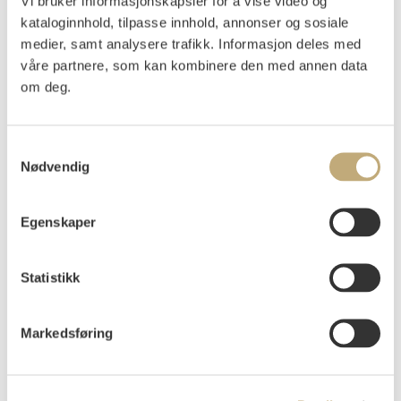
Vi bruker informasjonskapsler for å vise video og
Påtegnet nede t.v. under passepartout: "besonders gutes
kataloginnhold, tilpasse innhold, annonser og sosiale
Druck": Et spesielt godt trykk.
medier, samt analysere trafikk. Informasjon deles med
våre partnere, som kan kombinere den med annen data
1896-97
Woll 62 c).
om deg.
Vurdering
NOK 40 000–50 000
USD 4 400–5 500
Samtykkevalg
EUR 3 700–4 600
Nødvendig
Egenskaper
Auksjonert
onsdag 25. november 2020 kl 18:00
Tilslag
NOK
38 000
Statistikk
Markedsføring