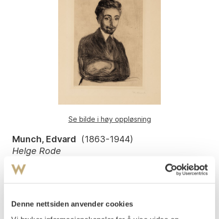
Se bilde i høy oppløsning
Munch, Edvard
(
1863-1944
)
Helge Rode
Radering trykket i svart på tykt gulhvitt papir
Arket: 512x350 mm Motivet: 254x118 mm
Signert med blyant nede t.h.: Edv Munch
Denne nettsiden anvender cookies
Trykkerens signatur med blyant nede t.v.: O Felsing Berlin
gdr.