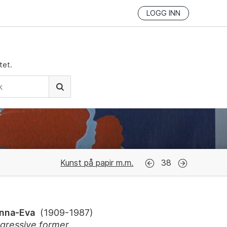
LOGG INN
tet.
Kunst på papir m.m.
38
nna-Eva
(
1909-1987
)
gressive former