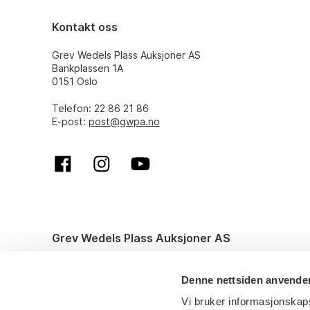
Kontakt oss
Grev Wedels Plass Auksjoner AS
Bankplassen 1A
0151 Oslo
Telefon: 22 86 21 86
E-post:
post@gwpa.no
Grev Wedels Plass Auksjoner AS
© All rights reserved. Design and code by
Anyone
Denne nettsiden anvende
Vi bruker informasjonskaps