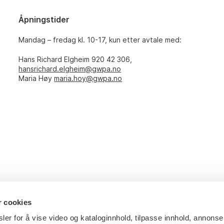
Åpningstider
Mandag – fredag kl. 10-17, kun etter avtale med:
Hans Richard Elgheim 920 42 306,
hansrichard.elgheim@gwpa.no
Maria Høy
maria.hoy@gwpa.no
r cookies
ler for å vise video og kataloginnhold, tilpasse innhold, annonse