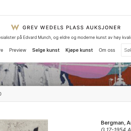
sialister på Edvard Munch, og eldre og moderne kunst av høy kvali
re
Preview
Selge kunst
Kjøpe kunst
Om oss
0
Bergman, A
G 17-1954 A