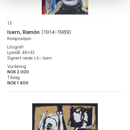
13
Isern, Ramón
(
1914-1989
)
Komposisjon
Litografi
Lysmål: 49x33
Signert nede t.h.: Isern
Vurdering
NOK 2 000
Tilslag
NOK
1 400