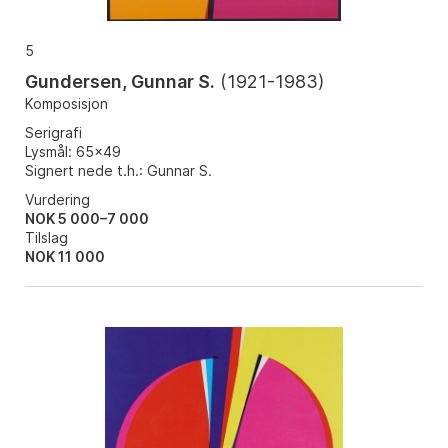
5
Gundersen, Gunnar S.
(
1921-1983
)
Komposisjon
Serigrafi
Lysmål: 65x49
Signert nede t.h.: Gunnar S.
Vurdering
NOK 5 000–7 000
Tilslag
NOK
11 000