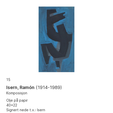
15
Isern, Ramón
(
1914-1989
)
Komposisjon
Olje på papir
40x22
Signert nede t.v.: Isern