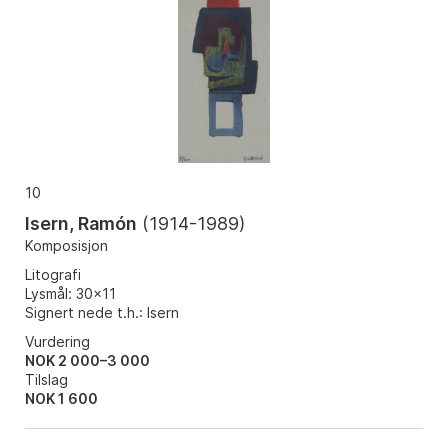
10
Isern, Ramón
(
1914-1989
)
Komposisjon
Litografi
Lysmål: 30x11
Signert nede t.h.: Isern
Vurdering
NOK 2 000–3 000
Tilslag
NOK
1 600