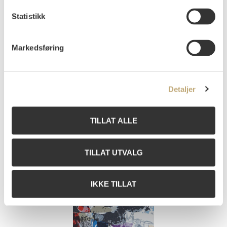
Isern, Ramón
(
1914-1989
)
Statistikk
Komposisjon
Litografi
Lysmål: 34x19
Markedsføring
Signert nede t.h.: Isern
Vurdering
NOK 1 000–1 500
Usolgt
Detaljer
TILLAT ALLE
TILLAT UTVALG
IKKE TILLAT