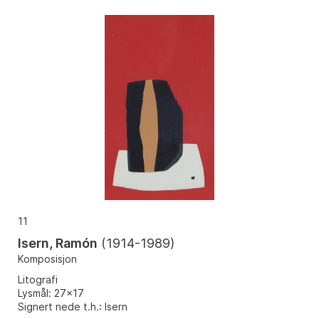
11
Isern, Ramón
(
1914-1989
)
Komposisjon
Litografi
Lysmål: 27x17
Signert nede t.h.: Isern