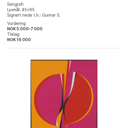
Serigrafi
Lysmål: 45x65
Signert nede t.h.: Gunnar S.
Vurdering
NOK 5 000–7 000
Tilslag
NOK
16 000