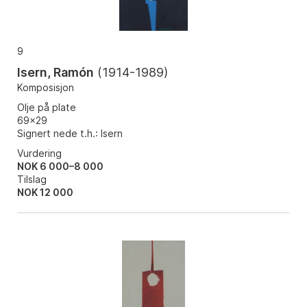
9
Isern, Ramón
(
1914-1989
)
Komposisjon
Olje på plate
69x29
Signert nede t.h.: Isern
Vurdering
NOK 6 000–8 000
Tilslag
NOK
12 000