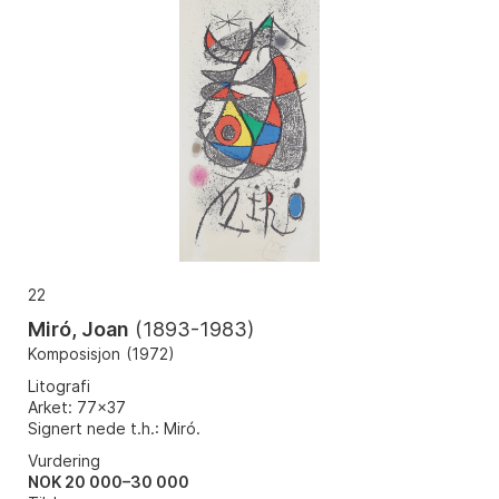
22
Miró, Joan
(
1893-1983
)
Komposisjon
(
1972
)
Litografi
Arket: 77x37
Signert nede t.h.: Miró.
Vurdering
NOK 20 000–30 000