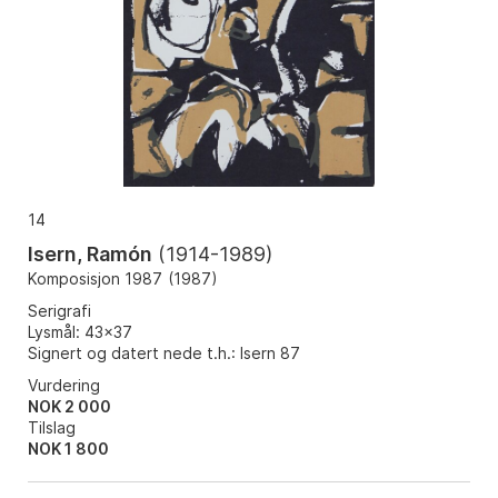
14
Isern, Ramón
(
1914-1989
)
Komposisjon 1987
(
1987
)
Serigrafi
Lysmål: 43x37
Signert og datert nede t.h.: Isern 87
Vurdering
NOK 2 000
Tilslag
NOK
1 800