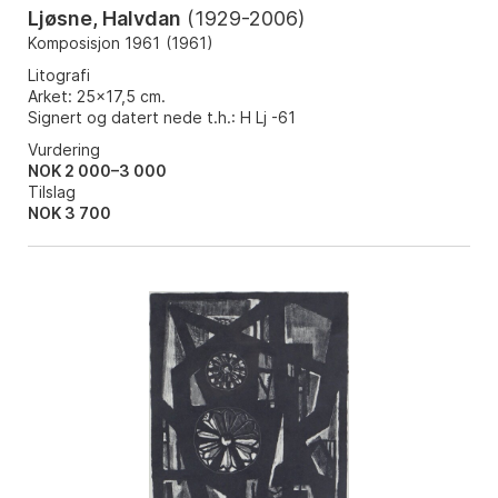
Ljøsne, Halvdan
(
1929-2006
)
Komposisjon 1961
(
1961
)
Litografi
Arket: 25x17,5 cm.
Signert og datert nede t.h.: H Lj -61
Vurdering
NOK 2 000–3 000
Tilslag
NOK
3 700