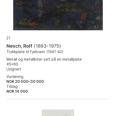
21
Nesch, Rolf
(
1893-1975
)
Trykkplate til Fjellvann
(
1941-42
)
Metall og metallbiter satt på en metallplate
45x60
Usignert
Vurdering
NOK 20 000–30 000
Tilslag
NOK
16 000