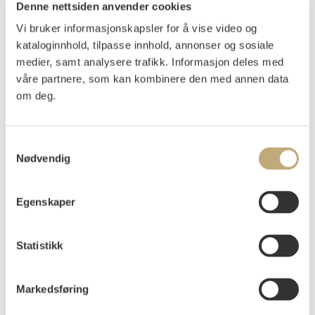
Denne nettsiden anvender cookies
Vi bruker informasjonskapsler for å vise video og
Gundersen, Gunnar S.
(
1921-1983
)
kataloginnhold, tilpasse innhold, annonser og sosiale
Komposisjon
medier, samt analysere trafikk. Informasjon deles med
våre partnere, som kan kombinere den med annen data
Serigrafi
Lysmål: 73,5x58
om deg.
Signert nede t.h.: Gunnar S.
Påtegnet og nummerert nede t.v.: Serigrafi 155/265
Samtykkevalg
Nødvendig
Vurdering
NOK 7 000–9 000
Egenskaper
Auksjonert
tirsdag 1. juni 2021 kl 10:00
Statistikk
Tilslag
NOK
7 100
Markedsføring