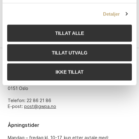
Detaljer
TILLAT ALLE
TILLAT UTVALG
Kontakt oss
IKKE TILLAT
Grev Wedels Plass Auksjoner AS
Bankplassen 1A
0151 Oslo
Telefon: 22 86 21 86
E-post:
post@gwpa.no
Åpningstider
Mandag – fredag kl. 10-17, kun etter avtale med: