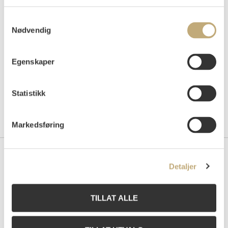
Auksjonert
torsdag 7. juni 2001 kl 18:00
Usolgt
Samtykkevalg
Nødvendig
Egenskaper
Statistikk
Markedsføring
Kontakt oss
Detaljer
Grev Wedels Plass Auksjoner AS
Bankplassen 1A
TILLAT ALLE
0151 Oslo
Telefon: 22 86 21 86