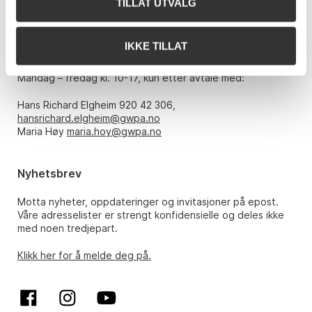
TILLAT UTVALG
E-post:
post@gwpa.no
IKKE TILLAT
Åpningstider
Mandag – fredag kl. 10-17, kun etter avtale med:
Hans Richard Elgheim 920 42 306,
hansrichard.elgheim@gwpa.no
Maria Høy
maria.hoy@gwpa.no
Nyhetsbrev
Motta nyheter, oppdateringer og invitasjoner på epost.
Våre adresselister er strengt konfidensielle og deles ikke
med noen tredjepart.
Klikk her for å melde deg på.