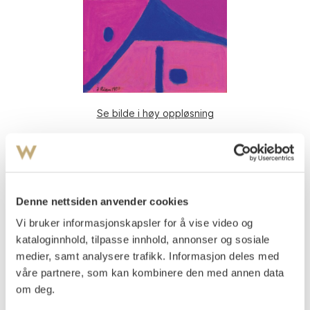
Se bilde i høy oppløsning
Rian, Johs.
(
1891-1981
)
Komposisjon 1980
Olje på plate
41x33
Denne nettsiden anvender cookies
Signert og datert nede t.v.: J Rian 1980
Vi bruker informasjonskapsler for å vise video og
kataloginnhold, tilpasse innhold, annonser og sosiale
Vurdering
NOK 50 000–70 000
medier, samt analysere trafikk. Informasjon deles med
våre partnere, som kan kombinere den med annen data
om deg.