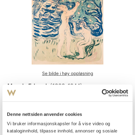
Se bilde i høy oppløsning
Munch, Edvard
(
1863-1944
)
Nøytralien
Fargelitografi trykket i fem farger, mørkeblå, to
grønnfarger, rosa og olivengrønn på tynt gulhvitt papir
Denne nettsiden anvender cookies
Arket: 555x494 mm Motivet: 540x500 mm
Signert med blyant nede t.h.: Edv. Munch
Vi bruker informasjonskapsler for å vise video og
kataloginnhold, tilpasse innhold, annonser og sosiale
1915