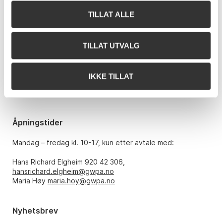
TILLAT ALLE
Kontakt oss
Grev Wedels Plass Auksjoner AS
TILLAT UTVALG
Bankplassen 1A
0151 Oslo
IKKE TILLAT
Telefon: 22 86 21 86
E-post:
post@gwpa.no
Åpningstider
Mandag – fredag kl. 10-17, kun etter avtale med:
Hans Richard Elgheim 920 42 306,
hansrichard.elgheim@gwpa.no
Maria Høy
maria.hoy@gwpa.no
Nyhetsbrev