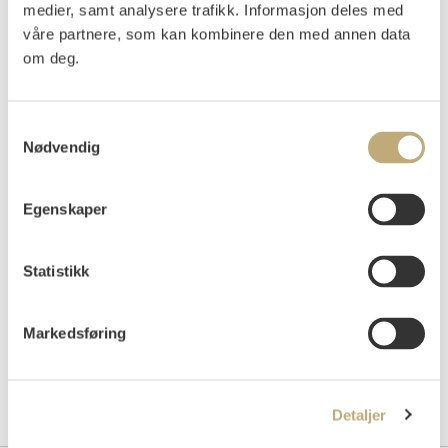
medier, samt analysere trafikk. Informasjon deles med
Woll 527 B) b).
våre partnere, som kan kombinere den med annen data
Vurdering
om deg.
NOK 80 000–100 000
USD 8 900–11 200
EUR 7 900–9 900
Samtykkevalg
Nødvendig
Auksjonert
lørdag 11. desember 2021 kl 15:00
Egenskaper
Tilslag
NOK
195 000
Statistikk
Markedsføring
Detaljer