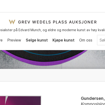
sialister på Edvard Munch, og eldre og moderne kunst av høy kvali
re
Preview
Selge kunst
Kjøpe kunst
Om oss
Gundersen,
Komposisjo