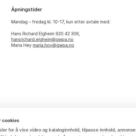
Åpningstider
Mandag – fredag kl. 10-17, kun etter avtale med:
Hans Richard Elgheim 920 42 306,
hansrichard.elgheim@gwpa.no
Maria Høy
maria.hoy@gwpa.no
r cookies
ler for å vise video og kataloginnhold, tilpasse innhold, annonse