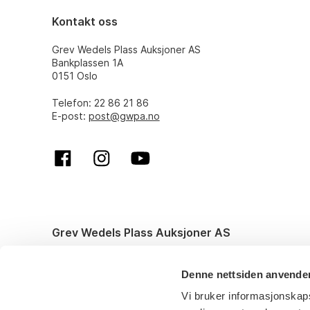
Kontakt oss
Grev Wedels Plass Auksjoner AS
Bankplassen 1A
0151 Oslo
Telefon: 22 86 21 86
E-post:
post@gwpa.no
Grev Wedels Plass Auksjoner AS
© All rights reserved. Design and code by
Anyone
Denne nettsiden anvende
Vi bruker informasjonskaps