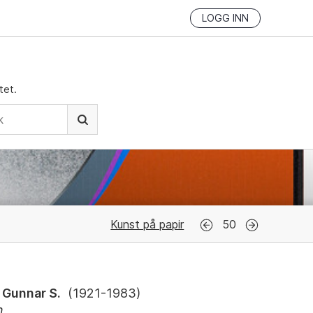
LOGG INN
tet.
Kunst på papir
50
 Gunnar S.
(
1921-1983
)
n