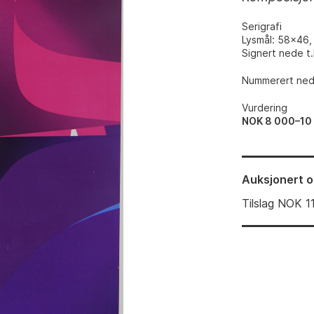
Serigrafi
Lysmål: 58x46,
Signert nede t.
Nummerert nede
Vurdering
NOK 8 000–10
Auksjonert
o
Tilslag
NOK
1