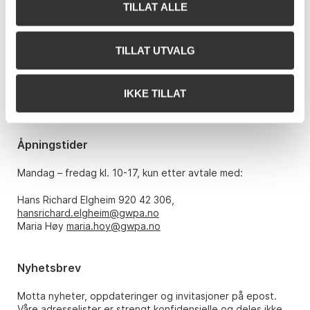
TILLAT ALLE
Kontakt oss
Grev Wedels Plass Auksjoner AS
Bankplassen 1A
TILLAT UTVALG
0151 Oslo
Telefon: 22 86 21 86
IKKE TILLAT
E-post:
post@gwpa.no
Åpningstider
Mandag – fredag kl. 10-17, kun etter avtale med:
Hans Richard Elgheim 920 42 306,
hansrichard.elgheim@gwpa.no
Maria Høy
maria.hoy@gwpa.no
Nyhetsbrev
Motta nyheter, oppdateringer og invitasjoner på epost.
Våre adresselister er strengt konfidensielle og deles ikke