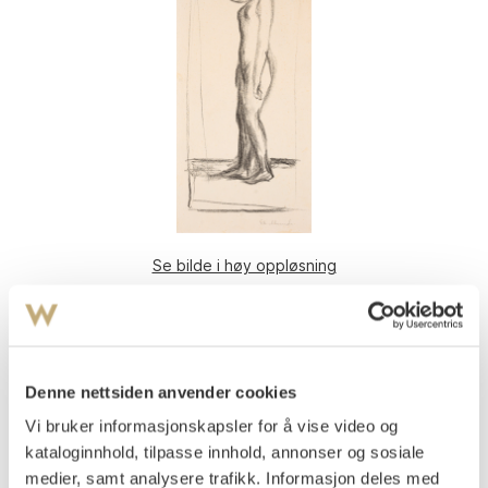
Se bilde i høy oppløsning
Munch, Edvard
(
1863-1944
)
Gråtende akt (1908-09)
Litografi trykket i svart på tykt hvitt papir
Denne nettsiden anvender cookies
Arket: 315x160 mm, Motivet: 280x132 mm
Signert med blyant nede t.h.: Edv Munch
Vi bruker informasjonskapsler for å vise video og
kataloginnhold, tilpasse innhold, annonser og sosiale
Woll 316
medier, samt analysere trafikk. Informasjon deles med