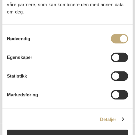
våre partnere, som kan kombinere den med annen data
Vurdering
NOK 70 000–90 000
USD 6 500–8 400
om deg.
EUR 6 000–7 700
Samtykkevalg
Nødvendig
Auksjonert
lørdag 16. desember 2023 kl 15:00
Tilslag
NOK
70 000
Egenskaper
Statistikk
Markedsføring
Detaljer