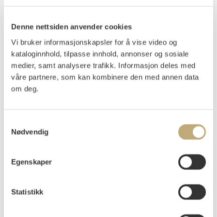
Riis, Bendik
(
1911-1988
)
Denne nettsiden anvender cookies
Julemat til småfugler 1959
Vi bruker informasjonskapsler for å vise video og
kataloginnhold, tilpasse innhold, annonser og sosiale
Olje på plate
60x50
medier, samt analysere trafikk. Informasjon deles med
Signert og datert oppe på midten: malet. av.
våre partnere, som kan kombinere den med annen data
Kunstmaleren. Bendik Riis Dec. 1959
om deg.
Påtegnet på midten: "motto: Julemat.til.småfugler
DYRENE.i.Fjöset"
Samtykkevalg
UTSTILT
:
Nødvendig
Galleri Buttekvern, 1981 kat.nr. 8
Vurdering
Egenskaper
NOK 40 000–60 000
Statistikk
Auksjonert
torsdag 30. november 2023 kl 18:00