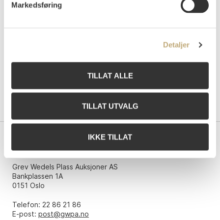
Markedsføring
Tilslag
NOK
80 000
Detaljer
TILLAT ALLE
TILLAT UTVALG
IKKE TILLAT
Kontakt oss
Grev Wedels Plass Auksjoner AS
Bankplassen 1A
0151 Oslo
Telefon: 22 86 21 86
E-post:
post@gwpa.no