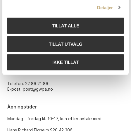
Detaljer
TILLAT ALLE
TILLAT UTVALG
Kontakt oss
Grev Wedels Plass Auksjoner AS
IKKE TILLAT
Bankplassen 1A
0151 Oslo
Telefon: 22 86 21 86
E-post:
post@gwpa.no
Åpningstider
Mandag – fredag kl. 10-17, kun etter avtale med:
Hans Richard Elgheim 920 42 306,