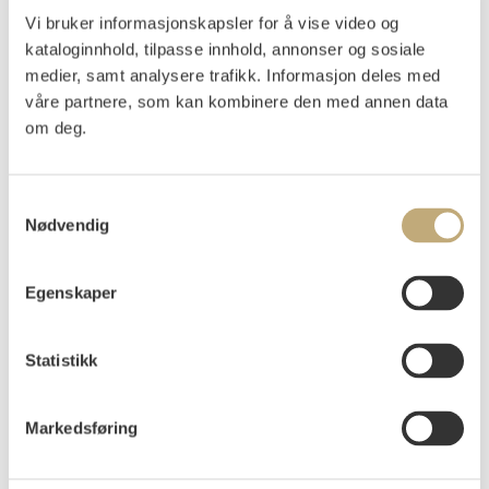
Dahl, Johan Christian
(
1788-1857
)
Vi bruker informasjonskapsler for å vise video og
Ruiner ved Baia (1822)
kataloginnhold, tilpasse innhold, annonser og sosiale
medier, samt analysere trafikk. Informasjon deles med
Olje på lerret
våre partnere, som kan kombinere den med annen data
26,5x36,5
Utydelig signert nede t.v.: Dahl
om deg.
Bang, II, 355
Samtykkevalg
Vurdering
Nødvendig
NOK 300 000–400 000
Egenskaper
Auksjonert
onsdag 27. november 2024 kl 18:00
Usolgt
Statistikk
Markedsføring