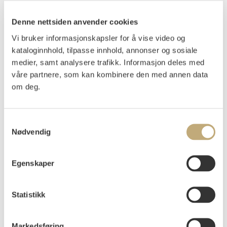
Munch, Edvard
(
1863-1944
)
To gamle (1913)
Denne nettsiden anvender cookies
Litografi trykket i svart på gulhvitt europeisk papir
Vi bruker informasjonskapsler for å vise video og
Arket: 300x474 mm, Motivet: 170x265 mm
kataloginnhold, tilpasse innhold, annonser og sosiale
Usignert
medier, samt analysere trafikk. Informasjon deles med
Woll 448
våre partnere, som kan kombinere den med annen data
om deg.
Selges uinnrammet.
PROVENIENS
:
Samtykkevalg
Familien Kildeborgs samling
Nødvendig
Vurdering
NOK 15 000–20 000
USD 1 500–2 000
EUR 1 300–1 700
Egenskaper
Statistikk
Auksjonert
lørdag 13. desember 2025 kl 15:00
Tilslag
NOK
15 000
Markedsføring