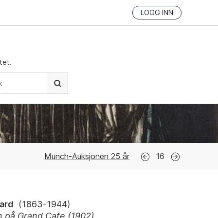
LOGG INN
tet.
Munch-Auksjonen 25 år
16
ard
(
1863-1944
)
n på Grand Cafe (1902)