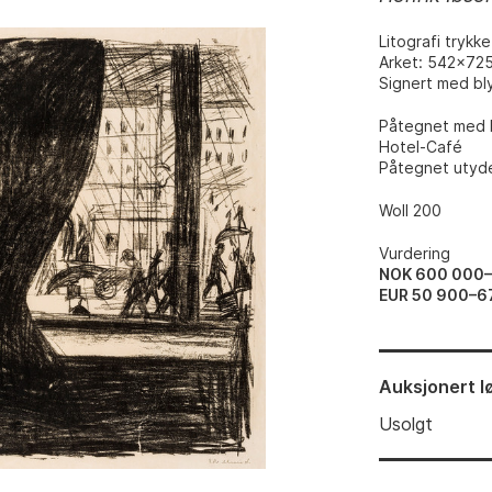
Litografi trykke
Arket: 542x72
Signert med bl
Påtegnet med b
Hotel-Café
Påtegnet utydel
Woll 200
Vurdering
NOK 600 000
EUR 50 900–6
Auksjonert
l
Usolgt