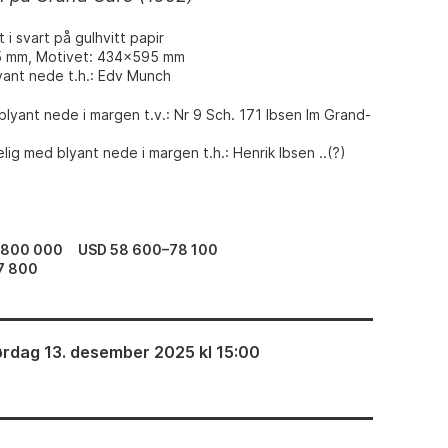
t i svart på gulhvitt papir
5 mm, Motivet: 434x595 mm
yant nede t.h.: Edv Munch
lyant nede i margen t.v.: Nr 9 Sch. 171 Ibsen Im Grand-
ig med blyant nede i margen t.h.: Henrik Ibsen ..(?)
–800 000
USD 58 600–78 100
7 800
ørdag 13. desember 2025 kl 15:00