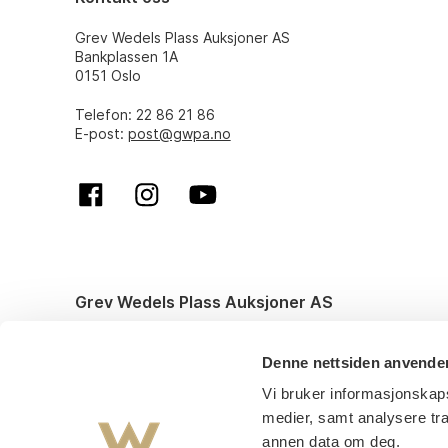
Grev Wedels Plass Auksjoner AS
Bankplassen 1A
0151 Oslo
Telefon: 22 86 21 86
E-post:
post@gwpa.no
Grev Wedels Plass Auksjoner AS
© All rights reserved. Design and code by
Anyone
Denne nettsiden anvende
Vi bruker informasjonskaps
medier, samt analysere tr
annen data om deg.