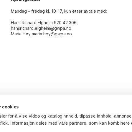
Mandag – fredag kl. 10-17, kun etter avtale med:
Hans Richard Elgheim 920 42 306,
hansrichard.elgheim@gwpa.no
Maria Høy
maria.hoy@gwpa.no
r cookies
ler for å vise video og kataloginnhold, tilpasse innhold, annonse
afikk. Informasjon deles med våre partnere, som kan kombinere