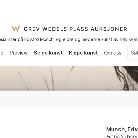
sialister på Edvard Munch, og eldre og moderne kunst av høy kvali
re
Preview
Selge kunst
Kjøpe kunst
Om oss
Munch, Edv
Henrik Ibse