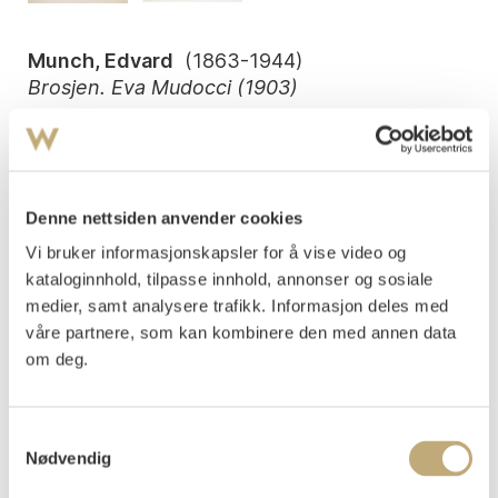
Munch, Edvard
(
1863-1944
)
Brosjen. Eva Mudocci (1903)
Litografi trykket i svart på tynt japanpapir
Arket: 646x504 mm, Motivet: 602x460 mm
Signert med blyant nede t.h.: E. Munch
Denne nettsiden anvender cookies
Woll 244 I 1)
Vi bruker informasjonskapsler for å vise video og
Vurdering
kataloginnhold, tilpasse innhold, annonser og sosiale
NOK 1 500 000–2 000 000
USD 146 500–195 400
EUR 127 200–169 600
medier, samt analysere trafikk. Informasjon deles med
våre partnere, som kan kombinere den med annen data
om deg.
Auksjonert
lørdag 13. desember 2025 kl 15:00
Tilslag
NOK
1 250 000
Samtykkevalg
Nødvendig