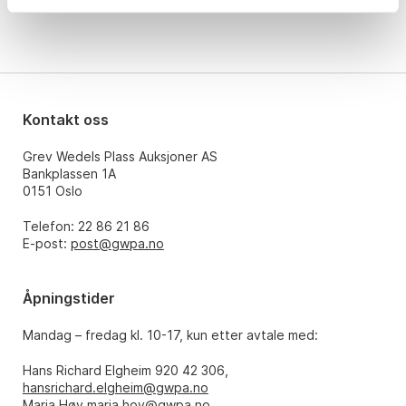
Kontakt oss
Grev Wedels Plass Auksjoner AS
Bankplassen 1A
0151 Oslo
Telefon: 22 86 21 86
E-post:
post@gwpa.no
Åpningstider
Mandag – fredag kl. 10-17, kun etter avtale med:
Hans Richard Elgheim 920 42 306,
hansrichard.elgheim@gwpa.no
Maria Høy
maria.hoy@gwpa.no