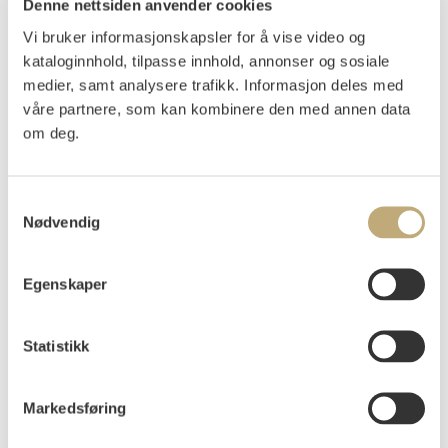
Denne nettsiden anvender cookies
Vi bruker informasjonskapsler for å vise video og
Ender, Axel
(
1853-1920
)
kataloginnhold, tilpasse innhold, annonser og sosiale
Ung kvinne i blomstereng 1882
medier, samt analysere trafikk. Informasjon deles med
våre partnere, som kan kombinere den med annen data
Olje på lerret
om deg.
45x33,5
Signert og datert nede t.h.: Axel Ender. Christiania 82.
Samtykkevalg
Vurdering
Nødvendig
NOK 40 000–60 000
USD 4 300–6 500
EUR 3 700–5 600
Egenskaper
Auksjonert
torsdag 4. juni 2026 kl 18:00
Statistikk
Tilslag
NOK
34 000
Markedsføring