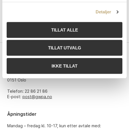
Detaljer
TILLAT ALLE
TILLAT UTVALG
Kontakt oss
IKKE TILLAT
Grev Wedels Plass Auksjoner AS
Bankplassen 1A
0151 Oslo
Telefon: 22 86 21 86
E-post:
post@gwpa.no
Åpningstider
Mandag – fredag kl. 10-17, kun etter avtale med: