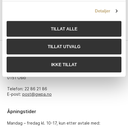
Detaljer
TILLAT ALLE
TILLAT UTVALG
Kontakt oss
IKKE TILLAT
Grev Wedels Plass Auksjoner AS
Bankplassen 1A
0151 Oslo
Telefon: 22 86 21 86
E-post:
post@gwpa.no
Åpningstider
Mandag – fredag kl. 10-17, kun etter avtale med: