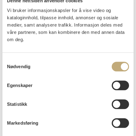
Denne nettsiden anvender cookies
Vi bruker informasjonskapsler for å vise video og
Zorn, Anders
(
1860-1920
)
kataloginnhold, tilpasse innhold, annonser og sosiale
Gammal Knekt (Prinsen) 1911
medier, samt analysere trafikk. Informasjon deles med
våre partnere, som kan kombinere den med annen data
Radering
om deg.
Motivet: 13,5x10,5
Signert og datert i platen oppe t.v.: 1911 Zorn
Signert med blyant nede t.h.: Zorn
Samtykkevalg
Lindbeck "Zorn grafikk" nr. 245
Nødvendig
Vurdering
NOK 5 000–7 000
Egenskaper
Statistikk
Usolgt
Markedsføring