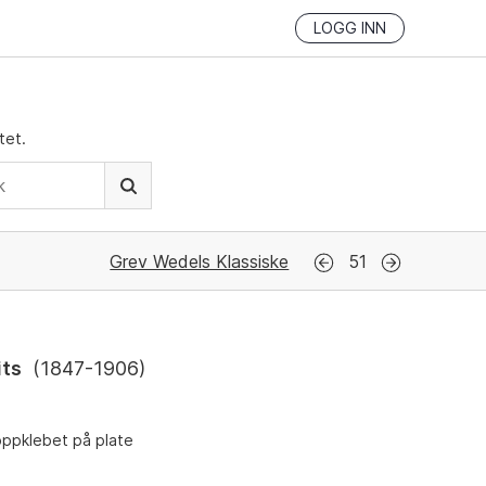
LOGG INN
tet.
Grev Wedels Klassiske
51
its
(
1847-1906
)
 oppklebet på plate