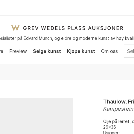
sialister på Edvard Munch, og eldre og moderne kunst av høy kvali
re
Preview
Selge kunst
Kjøpe kunst
Om oss
Thaulow, Fr
Kampestein
Olje på lerret,
26x36
Usignert.