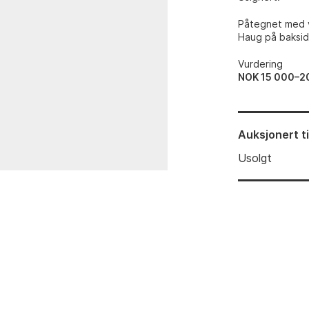
Påtegnet med ve
Haug på baksid
Vurdering
NOK 15 000–2
Auksjonert
t
Usolgt