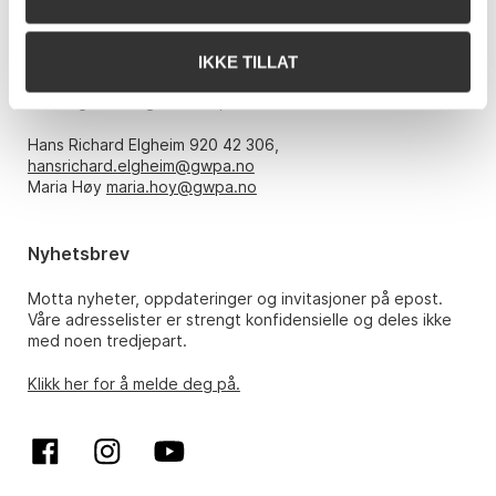
Åpningstider
IKKE TILLAT
Mandag – fredag kl. 10-17, kun etter avtale med:
Hans Richard Elgheim 920 42 306,
hansrichard.elgheim@gwpa.no
Maria Høy
maria.hoy@gwpa.no
Nyhetsbrev
Motta nyheter, oppdateringer og invitasjoner på epost.
Våre adresselister er strengt konfidensielle og deles ikke
med noen tredjepart.
Klikk her for å melde deg på.