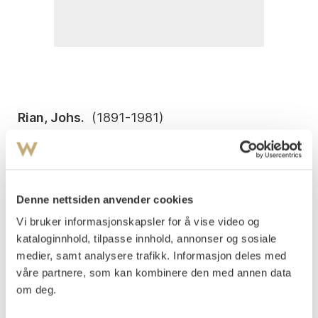
Rian, Johs.
(
1891-1981
)
Marked med folkeliv Nord-Afrika 1955
Penn på papir, lysmål
23x32
Signert, stedsbestemt og datert nede t.h.: J R Tetuan
Denne nettsiden anvender cookies
20/12 -55
Vi bruker informasjonskapsler for å vise video og
Vurdering
kataloginnhold, tilpasse innhold, annonser og sosiale
NOK 3 000–4 000
medier, samt analysere trafikk. Informasjon deles med
våre partnere, som kan kombinere den med annen data
om deg.
Auksjonert
tirsdag 18. desember 2001 kl 17:00