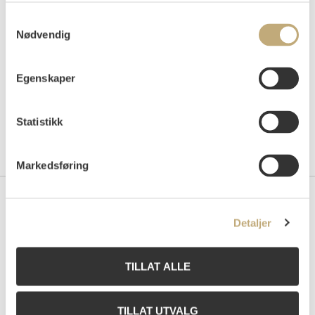
Tilslag
NOK
1 000
Samtykkevalg
Nødvendig
Egenskaper
Statistikk
Markedsføring
Kontakt oss
Detaljer
Grev Wedels Plass Auksjoner AS
Bankplassen 1A
TILLAT ALLE
0151 Oslo
Telefon: 22 86 21 86
E-post:
post@gwpa.no
TILLAT UTVALG