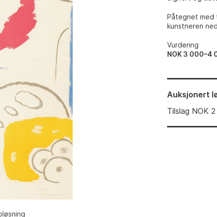
Påtegnet med t
kunstneren ned
Vurdering
NOK 3 000–4 
Auksjonert
l
Tilslag
NOK
2
pløsning