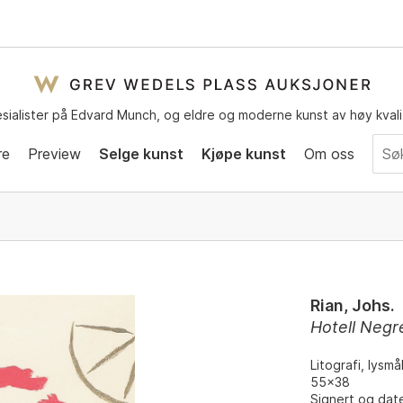
sialister på Edvard Munch, og eldre og moderne kunst av høy kvali
re
Preview
Selge kunst
Kjøpe kunst
Om oss
Rian, Johs.
Hotell Negr
Litografi, lysmå
55x38
Signert og date