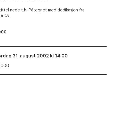
ittel nede t.h. Påtegnet med dedikasjon fra
e t.v.
000
ørdag 31. august 2002 kl 14:00
 000