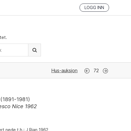
LOGG INN
tet.
Hus-auksjon
72
(
1891-1981
)
esco Nice 1962
l
rt nede t.h.: J Rian 1962