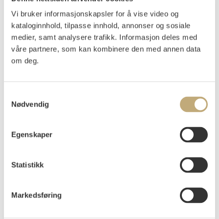
Vi bruker informasjonskapsler for å vise video og
Auksjonert
torsdag 21. november 2002 kl 21:30
kataloginnhold, tilpasse innhold, annonser og sosiale
Tilslag
NOK
86 000
medier, samt analysere trafikk. Informasjon deles med
våre partnere, som kan kombinere den med annen data
om deg.
Samtykkevalg
Nødvendig
Neutralia (Girls picking apples)
Colourlithograph printed in five colours on thin
Egenskaper
beige paper
Sheet: 600x540 mm Image: 535x497 mm
Statistikk
Signed in pencil lower right: Edv. Munch
1915
Markedsføring
MM G 395. Sch.no. 459. Woll no. 527.