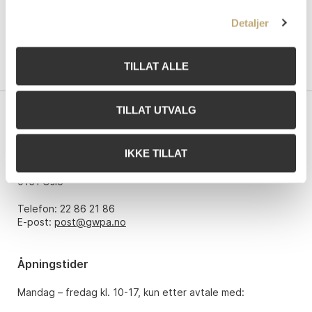
Detaljer
TILLAT ALLE
TILLAT UTVALG
Kontakt oss
IKKE TILLAT
Grev Wedels Plass Auksjoner AS
Bankplassen 1A
0151 Oslo
Telefon: 22 86 21 86
E-post:
post@gwpa.no
Åpningstider
Mandag – fredag kl. 10-17, kun etter avtale med: