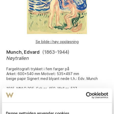
Se bilde i høy oppløsning
Munch, Edvard
(
1863-1944
)
Nøytralien
Fargelitografi trykket i fem farger på
Arket: 600x540 mm Motivet: 535x497 mm
beige papir Signert med blyant nede t.h.: Edv. Munch
1915. MM G 395. Sch.nr. 459. Woll nr. 527.
Vurdering
NOK 70 000–90 000
Denne nettsiden anvender cookies